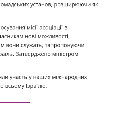
громадських установ, розширюючи як
сування місії асоціації в
часникам нові можливості,
им вони служать, тапропонуючи
раїль. Затверджено міністром
зяли участь у наших міжнародних
о всьому Ізраїлю.