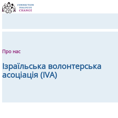
Skip to content
Про нас
​Ізраїльська волонтерська
асоціація ​​(IVA)