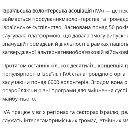
Ізраїльська волонтерська асоціація
(IVA) — це не
займається просуваннямволонтерства та громад
ізраїльське суспільство. Заснована понад 50 років
слугувала платформою, що давала змогу випускни
значущій громадській діяльності в рамках націон
затвердженої альтернативиобов’язковій військові
Протягом останніх кількох десятиліть концепція 
популярності в Ізраїлі, і IVA сталапровідною орган
залучаючи понад 6000 волонтерів. Згодом вона 
розробляючи різні програми для зміцнення сусп
майбутнього.
IVA працює у всіх регіонах та секторах Ізраїлю, 
служать інтересамприміських громад, етнічних 