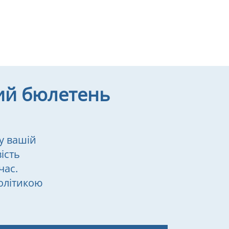
ий бюлетень
у вашій
ість
час.
олітикою