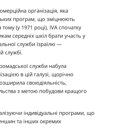
комерційна організація, яка
ських програм, що зміцнюють
 тому (у 1971 році), IVA спочатку
кам середніх шкіл брати участь у
альної служби Ізраїлю —
й службі.
громадської служби набула
ізацією в цій галузі, щорічно
розширила своюдіяльність,
ільства з метою побудови кращого
реалізуючи індивідуальні програми, що
меншин та інших окремих