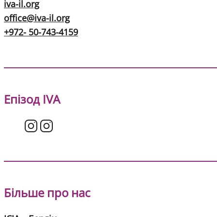
iva-il.org
office@iva-il.org
+972- 50-743-4159
Епізод IVA
Більше про нас